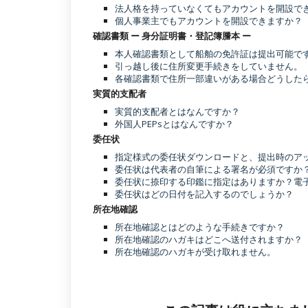
法人格を持っていなくてもアカウントを開設で
個人事業主でもアカウントを開設できますか？
確認書類 ー 身分証明書・登記簿謄本 ー
本人確認書類として船舶の免許証は提出可能で
引っ越し後に住所変更手続きをしていません。
各確認書類で住所一部違いがある場合どうした
実質的支配者
実質的支配者とはなんですか？
外国人PEPsとはなんですか？
委任状
指定様式の委任状ダウンロードと、提出時のア
委任状は代表者の自筆による署名が必須ですか
委任状に捺印する印鑑に指定はありますか？電
委任状はどの日付を記入するのでしょうか？
所在地確認
所在地確認とはどのような手続きですか？
所在地確認のハガキはどこへ送付されますか？
所在地確認のハガキが受け取れません。