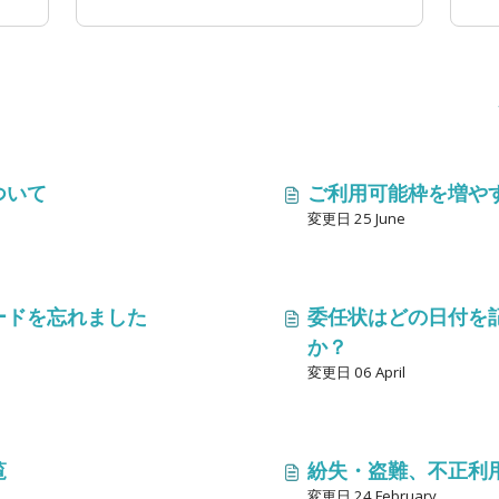
ついて
ご利用可能枠を増や
変更日 25 June
ードを忘れました
委任状はどの日付を
か？
変更日 06 April
覧
紛失・盗難、不正利
変更日 24 February